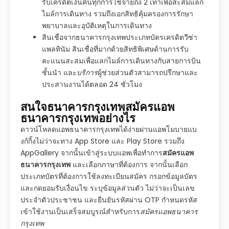
รับเครดิตเงินคืนทุกการใช้จ่ายถึง 2 เท่าเพื่อสะสมแลก
ไมล์การเดินทาง รวมถึงเอกสิทธิคุ้มครองการรักษา
พยาบาลและอุบัติเหตุในการเดินทาง
สินเชื่อจากธนาคารกรุงเทพประเภทบัตรเครดิตวีซ่า
แพลทินัม สินเชื่อที่มากด้วยสิทธิพิเศษด้านการรับ
คะแนนสะสมเพื่อแลกไมล์การเดินทางกับสายการบิน
ชั้นนำ และ
บริการ
ผู้ช่วยส่วนตัวสามารถปรึกษาและ
ประสานงานได้ตลอด 24 ชั่วโมง
สนใจธนาคารกรุงเทพสมัครแอพ
ธนาคารกรุงเทพอย่างไร
ดาวน์โหลดแอพธนาคารกรุงเทพได้ง่ายผ่านแอพโมบายแบ
งก์กิ้งไม่ว่าจะทาง App Store และ Play Store รวมถึง
AppGallery จากนั้นเข้าสู่ระบบแอพเพื่อทำการ
สมัครแอพ
ธนาคารกรุงเทพ
และเลือกภาษาที่ต้องการ จากนั้นเลือก
ประเภทบัตรที่ต้องการใช้ลงทะเบียนสมัคร กรอกข้อมูลบัตร
และกดยอมรับเงื่อนไข ระบุข้อมูลส่วนตัว ไม่ว่าจะเป็นเลข
ประจำตัวประชาชน และยืนยันรหัสผ่าน OTP กำหนดรหัส
เข้าใช้งานเป็นเสร็จสมบูรณ์สำหรับการ
สมัครแอพธนาคาร
กรุงเทพ