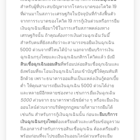
สำหรับผู้ที่ประสบปัญหาจากโรคระบาดของโควิด 19
ที่ผ่านมาในสภาวะเศรษฐกิจในปัจจุบันที่กำลังฟื้นตัว
จากการระบาดของโควิด 19 การกู้เงินด่วนหรือการยืม
เงินฉุกเฉินเพื่อมาใช้ในการเสริมสภาพคล่องทาง
เศรษฐกิจนั้น ถ้าคุณ
ต้องการเงินด่วนฉุกเฉินวันนี้
สำหรับคนที่ยังสงสัยว่าจะสามารถขอยืมเงินฉุกเฉิน
5000 ด่วนจากที่ไหนได้บ้าง นอกจากยืมบริการเงิน
ฉุกเฉินกรุงไทยและเงินฉุกเฉินกสิกรโควิดแล้ว ยังมี
สินเชื่อฉุกเฉินออมสิน
ที่พร้อมปล่อยสินเชื่อฉุกเฉินและ
ยังพร้อมที่จะโอนเงินฉุกเฉินโอนเข้าบัญชีให้คุณทันที
อีกด้วย เพราะธนาคารออมสินเป็นแหล่งเงินกู้ดอกเบี้ย
ต่ำ ให้คุณสามารถยืมเงินฉุกเฉิน 5000 ด่วนได้ง่าย
และหลายมีอีกหลายช่องทาง เช่นการ
ยืมเงินฉุกเฉิน
5000 ด่วน
จาก ธนาคารพาณิชย์ต่าง ๆ หรือจะยืมเงิน
ออนไลน์ด่วนจากบริษัทถูกกฎหมายก็สามารถยืมได้
เช่นกัน สำหรับการกู้เงินฉุกเฉินนั้น ก่อนจะ
ยืมบริการ
เงินฉุกเฉินกรุงไทย
ต้องเตรียมตัวและเตรียมข้อมูลรวม
ถึงเอกสารสำหรับการขอสินเชื่อฉุกเฉิน ต้องเตรียมตัว
พร้อมก่อนที่จะไปขอยืมเงินออนไลน์ด่วนหรือจะยืม