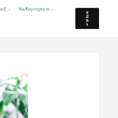
ยกู้
สินเชื่อถูกกฎหมาย
ส
มั
ค
ร