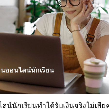
์นักเรียนทำได้รับเงินจริงไม่เสีย